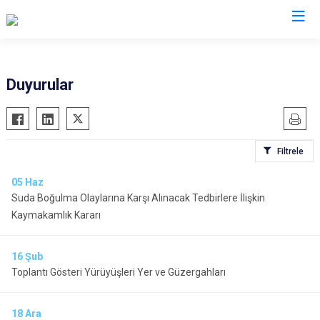
Sakarya
Duyurular
Akyazı
Pamukova
Ferizli
Sapanca
Filtrele
Geyve
Söğütlü
Hendek
Taraklı
05
Haz
Suda Boğulma Olaylarına Karşı Alınacak Tedbirlere İlişkin
Karapürçek
Adapazarı
Kaymakamlık Kararı
Karasu
Arifiye
Kaynarca
Erenler
16
Şub
Kocaali
Serdivan
Toplantı Gösteri Yürüyüşleri Yer ve Güzergahları
18
Ara