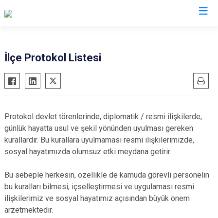
Sakarya
İlçe Protokol Listesi
Akyazı
Pamukova
Ferizli
Sapanca
Geyve
Söğütlü
Protokol devlet törenlerinde, diplomatik / resmi ilişkilerde,
Hendek
Taraklı
günlük hayatta usul ve şekil yönünden uyulması gereken
Karapürçek
Adapazarı
kurallardır. Bu kurallara uyulmaması resmi ilişkilerimizde,
sosyal hayatımızda olumsuz etki meydana getirir.
Karasu
Arifiye
Kaynarca
Erenler
Bu sebeple herkesin, özellikle de kamuda görevli personelin
Kocaali
Serdivan
bu kuralları bilmesi, içselleştirmesi ve uygulaması resmi
ilişkilerimiz ve sosyal hayatımız açısından büyük önem
arzetmektedir.