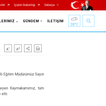
vlet
İçişleri Bakanlığı
Sakarya
LERİMİZ
GÜNDEM
İLETİŞİM
28
°C
Pamukova
lli Eğitim Müdürümüz Sayın
Sapanca
Söğütlü
nceleyen Kaymakamımız, tüm
 etti.
Taraklı
Adapazarı