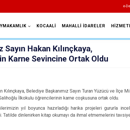
e-De
AYMAKAMLIK
KOCAALİ
MAHALLİ İDARELER
HİZMET
Sakarya
Sayın Hakan Kılınçkaya,
in Karne Sevincine Ortak Oldu
Akyazı
Kılınçkaya, Belediye Başkanımız Sayın Turan Yüzücü ve İlçe Mi
Ferizli
lihoğlu İlkokulu öğrencilerinin karne coşkusuna ortak oldu.
Geyve
ilerimizin yıl boyunca hazırladığı harika projeleri gururla i
edi. Tatilde dinlenirken kitap okumayı da ihmal etmemelerini tavsiye
Hendek
Karapürçek